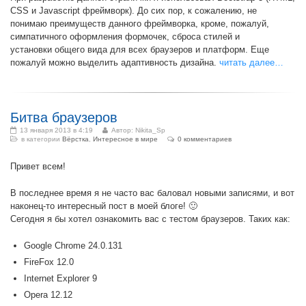
CSS и Javascript фреймворк). До сих пор, к сожалению, не
понимаю преимуществ данного фреймворка, кроме, пожалуй,
симпатичного оформления формочек, сброса стилей и
установки общего вида для всех браузеров и платформ. Еще
пожалуй можно выделить адаптивность дизайна.
читать далее…
Битва браузеров
13 января 2013 в 4:19
Автор:
Nikita_Sp
в категории
Вёрстка
,
Интересное в мире
0 комментариев
Привет всем!
В последнее время я не часто вас баловал новыми записями, и вот
наконец-то интересный пост в моей блоге! 🙂
Сегодня я бы хотел ознакомить вас с тестом браузеров. Таких как:
Google Chrome 24.0.131
FireFox 12.0
Internet Explorer 9
Opera 12.12