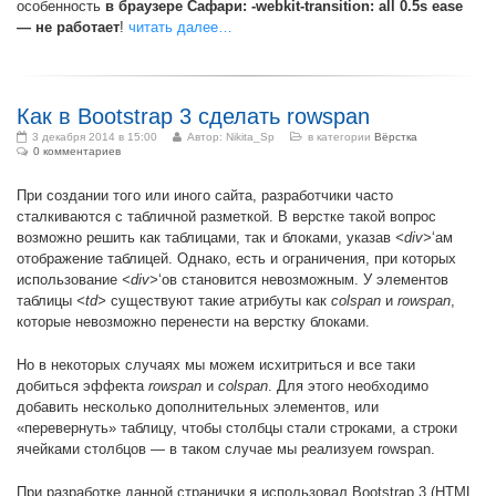
особенность
в браузере Сафари: -webkit-transition: all 0.5s ease
— не работает
!
читать далее…
Как в Bootstrap 3 сделать rowspan
3 декабря 2014 в 15:00
Автор:
Nikita_Sp
в категории
Вёрстка
0 комментариев
При создании того или иного сайта, разработчики часто
сталкиваются с табличной разметкой. В верстке такой вопрос
возможно решить как таблицами, так и блоками, указав
<div>
‘ам
отображение таблицей. Однако, есть и ограничения, при которых
использование
<div>
‘ов становится невозможным. У элементов
таблицы
<td>
существуют такие атрибуты как
colspan
и
rowspan
,
которые невозможно перенести на верстку блоками.
Но в некоторых случаях мы можем исхитриться и все таки
добиться эффекта
rowspan
и
colspan
. Для этого необходимо
добавить несколько дополнительных элементов, или
«перевернуть» таблицу, чтобы столбцы стали строками, а строки
ячейками столбцов — в таком случае мы реализуем rowspan.
При разработке данной странички я использовал Bootstrap 3 (HTML,