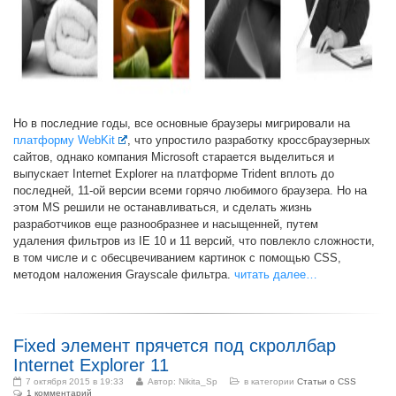
Но в последние годы, все основные браузеры мигрировали на
платформу WebKit
, что упростило разработку кроссбраузерных
сайтов, однако компания Microsoft старается выделиться и
выпускает Internet Explorer на платформе Trident вплоть до
последней, 11-ой версии всеми горячо любимого браузера. Но на
этом MS решили не останавливаться, и сделать жизнь
разработчиков еще разнообразнее и насыщенней, путем
удаления фильтров из IE 10 и 11 версий, что повлекло сложности,
в том числе и с обесцвечиванием картинок с помощью CSS,
методом наложения Grayscale фильтра.
читать далее…
Fixed элемент прячется под скроллбар
Internet Explorer 11
7 октября 2015 в 19:33
Автор:
Nikita_Sp
в категории
Статьи о CSS
1 комментарий