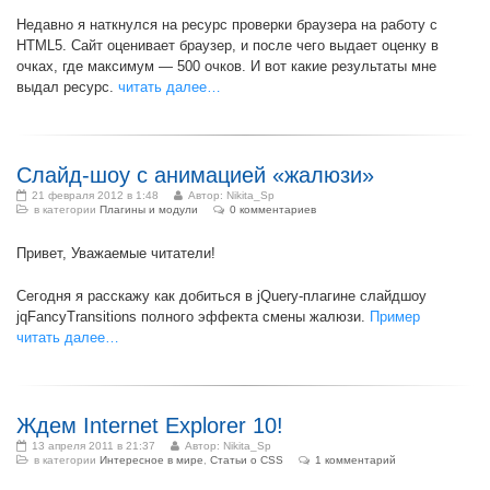
Недавно я наткнулся на ресурс проверки браузера на работу с
HTML5. Сайт оценивает браузер, и после чего выдает оценку в
очках, где максимум — 500 очков. И вот какие результаты мне
выдал ресурс.
читать далее…
Слайд-шоу с анимацией «жалюзи»
21 февраля 2012 в 1:48
Автор:
Nikita_Sp
в категории
Плагины и модули
0 комментариев
Привет, Уважаемые читатели!
Сегодня я расскажу как добиться в jQuery-плагине слайдшоу
jqFancyTransitions полного эффекта смены жалюзи.
Пример
читать далее…
Ждем Internet Explorer 10!
13 апреля 2011 в 21:37
Автор:
Nikita_Sp
в категории
Интересное в мире
,
Статьи о CSS
1 комментарий